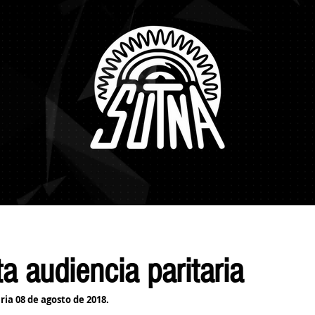
te al SUTNA
Multimedia
Institucional
Escalas Salariales
OSP
 audiencia paritaria
ia 08 de agosto de 2018.