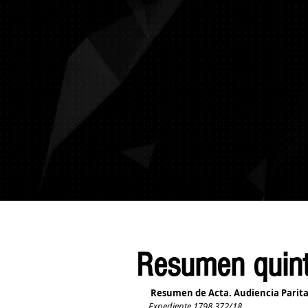
Inicio
Mi Credencial SUTNA
Afilia
Resumen quinta
Resumen de Acta. Audiencia Paritar
Expediente 1798.372/18