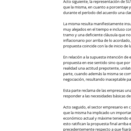
Acto siguiente, la representación de S
que la misma, en cuanto a porcentaje y 
durante el período del acuerdo una cla
La misma resulta manifiestamente insu
muy alejados en el tiempo e incluso co
tramo y una deficiente cláusula que n
inflacionario por arriba de lo acordado,
propuesta coincide con la de inicio de 
En relación a la supuesta intención de 
propuesta en ese sentido sino que por 
realidad una actitud prepotente, unilate
parte, cuando además la misma se comu
negociación, resultando inaceptable par
Esta parte reclama de las empresas un
responder a las necesidades básicas de 
Acto seguido, el sector empresario en 
que la misma ha implicado un importan
económico actual y máxime teniendo en 
esto ratifican la propuesta final arriba
precedentemente respecto a que fijará 