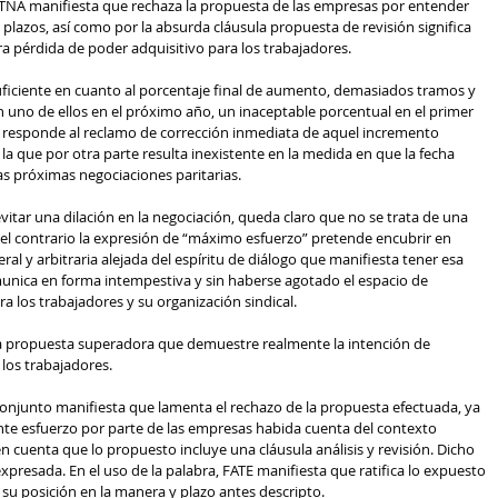
UTNA manifiesta que rechaza la propuesta de las empresas por entender 
plazos, así como por la absurda cláusula propuesta de revisión significa 
ra pérdida de poder adquisitivo para los trabajadores.
ficiente en cuanto al porcentaje final de aumento, demasiados tramos y 
n uno de ellos en el próximo año, un inaceptable porcentual en el primer 
o responde al reclamo de corrección inmediata de aquel incremento 
 la que por otra parte resulta inexistente en la medida en que la fecha 
las próximas negociaciones paritarias.
evitar una dilación en la negociación, queda claro que no se trata de una 
el contrario la expresión de “máximo esfuerzo” pretende encubrir en 
ral y arbitraria alejada del espíritu de diálogo que manifiesta tener esa 
nica en forma intempestiva y sin haberse agotado el espacio de 
a los trabajadores y su organización sindical.
a propuesta superadora que demuestre realmente la intención de 
los trabajadores.
conjunto manifiesta que lamenta el rechazo de la propuesta efectuada, ya 
te esfuerzo por parte de las empresas habida cuenta del contexto 
cuenta que lo propuesto incluye una cláusula análisis y revisión. Dicho 
 expresada. En el uso de la palabra, FATE manifiesta que ratifica lo expuesto 
su posición en la manera y plazo antes descripto.