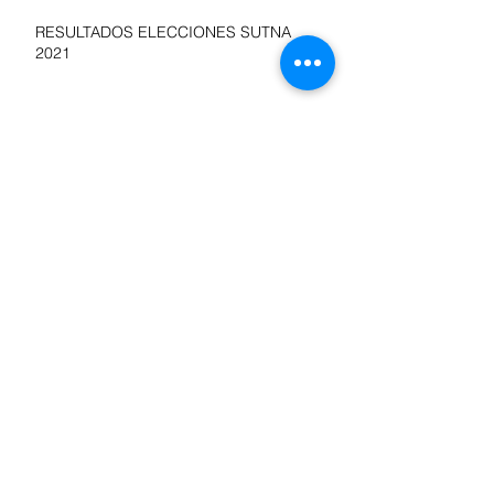
RESULTADOS ELECCIONES SUTNA
2021
SE FIRMÓ LA PARITARIA DEL
NEUMÁTICO
Acuerdo salarial paritarias 2021/2022
Propuesta paritaria 2021/2022
Repercusiones en los medios sobre las
paritarias del SUTNA