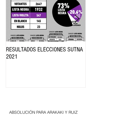
RESULTADOS ELECCIONES SUTNA
SE FIRMÓ LA PARI
2021
NEUMÁTICO
Entradas recientes
ABSOLUCIÓN PARA ARAKAKI Y RUIZ