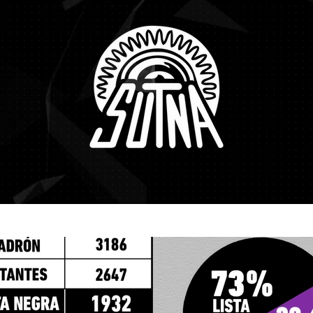
te al SUTNA
Multimedia
Institucional
Escalas Salariales
OSP