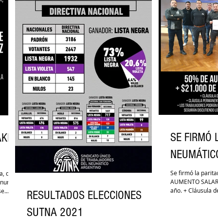
SE FIRMÓ 
KI Y
NEUMÁTIC
Se firmó la parit
a, que
AUMENTO SALARIA
 nunca:
año. + Cláusula d
...
RESULTADOS ELECCIONES
SUTNA 2021