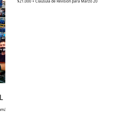
$21.000 + Cláusula de Revisión para Marzo 2022 +
Cláusula...
L
umático